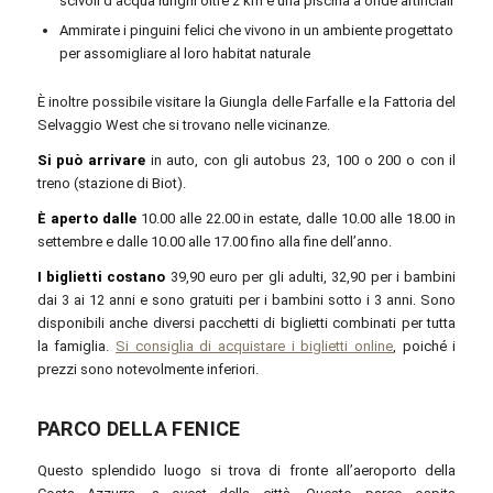
scivoli d’acqua lunghi oltre 2 km e una piscina a onde artificiali
Ammirate i pinguini felici che vivono in un ambiente progettato
per assomigliare al loro habitat naturale
È inoltre possibile visitare la Giungla delle Farfalle e la Fattoria del
Selvaggio West che si trovano nelle vicinanze.
Si può arrivare
in auto, con gli autobus 23, 100 o 200 o con il
treno (stazione di Biot).
È aperto dalle
10.00 alle 22.00 in estate, dalle 10.00 alle 18.00 in
settembre e dalle 10.00 alle 17.00 fino alla fine dell’anno.
I biglietti costano
39,90 euro per gli adulti, 32,90 per i bambini
dai 3 ai 12 anni e sono gratuiti per i bambini sotto i 3 anni. Sono
disponibili anche diversi pacchetti di biglietti combinati per tutta
la famiglia.
Si consiglia di acquistare i biglietti online
, poiché i
prezzi sono notevolmente inferiori.
PARCO DELLA FENICE
Questo splendido luogo si trova di fronte all’aeroporto della