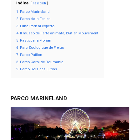
Indice
nascondi
1
Parco Marineland
2
Parco della Fenice
3
Luna Park al coperto
4
Il museo dell‘arte animata, L’Art en Mouvement
5
Pasticceria Florian
6
Parc Zoologique de Frejus
7
Parco Paillon
8
Parco Carol de Roumanie
9
Parco Bois des Lutins
PARCO MARINELAND