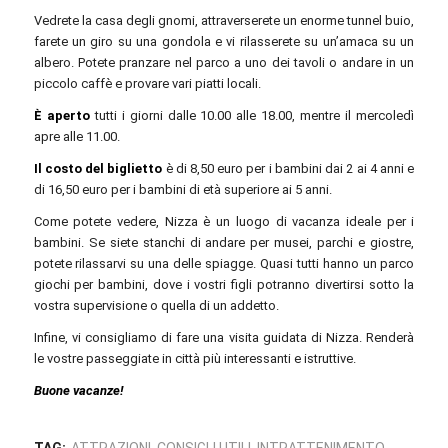
Vedrete la casa degli gnomi, attraverserete un enorme tunnel buio,
farete un giro su una gondola e vi rilasserete su un’amaca su un
albero. Potete pranzare nel parco a uno dei tavoli o andare in un
piccolo caffè e provare vari piatti locali.
È aperto
tutti i giorni dalle 10.00 alle 18.00, mentre il mercoledì
apre alle 11.00.
Il costo del biglietto
è di 8,50 euro per i bambini dai 2 ai 4 anni e
di 16,50 euro per i bambini di età superiore ai 5 anni.
Come potete vedere, Nizza è un luogo di vacanza ideale per i
bambini. Se siete stanchi di andare per musei, parchi e giostre,
potete rilassarvi su una delle spiagge. Quasi tutti hanno un parco
giochi per bambini, dove i vostri figli potranno divertirsi sotto la
vostra supervisione o quella di un addetto.
Infine, vi consigliamo di fare una visita guidata di Nizza. Renderà
le vostre passeggiate in città più interessanti e istruttive.
Buone vacanze!
TAG:
ATTRAZIONI
CONSIGLI UTILI
INTRATTENIMENTO