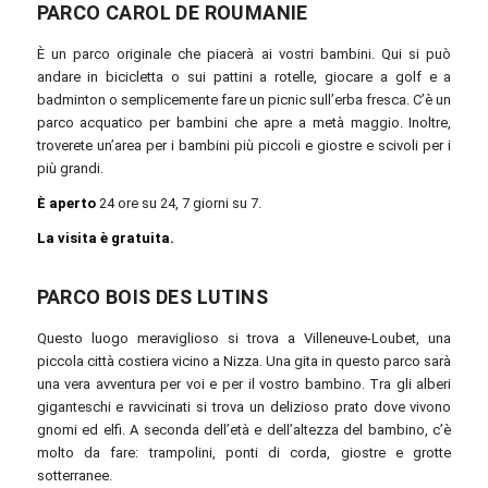
PARCO CAROL DE ROUMANIE
È un parco originale che piacerà ai vostri bambini. Qui si può
andare in bicicletta o sui pattini a rotelle, giocare a golf e a
badminton o semplicemente fare un picnic sull’erba fresca. C’è un
parco acquatico per bambini che apre a metà maggio. Inoltre,
troverete un’area per i bambini più piccoli e giostre e scivoli per i
più grandi.
È aperto
24 ore su 24, 7 giorni su 7.
La visita è gratuita.
PARCO BOIS DES LUTINS
Questo luogo meraviglioso si trova a Villeneuve-Loubet, una
piccola città costiera vicino a Nizza. Una gita in questo parco sarà
una vera avventura per voi e per il vostro bambino. Tra gli alberi
giganteschi e ravvicinati si trova un delizioso prato dove vivono
gnomi ed elfi. A seconda dell’età e dell’altezza del bambino, c’è
molto da fare: trampolini, ponti di corda, giostre e grotte
sotterranee.