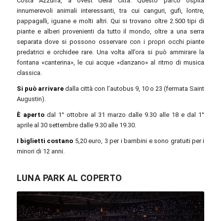
Costa Azzurra, a ovest della città. Questo parco ospita
innumerevoli animali interessanti, tra cui canguri, gufi, lontre,
pappagalli, iguane e molti altri. Qui si trovano oltre 2.500 tipi di
piante e alberi provenienti da tutto il mondo, oltre a una serra
separata dove si possono osservare con i propri occhi piante
predatrici e orchidee rare. Una volta all’ora si può ammirare la
fontana «canterina», le cui acque «danzano» al ritmo di musica
classica.
Si può arrivare
dalla città con l’autobus 9, 10 o 23 (fermata Saint
Augustin).
È aperto
dal 1° ottobre al 31 marzo dalle 9.30 alle 18 e dal 1°
aprile al 30 settembre dalle 9.30 alle 19.30.
I biglietti costano
5,20 euro, 3 per i bambini e sono gratuiti per i
minori di 12 anni.
LUNA PARK AL COPERTO