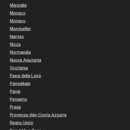
Marsiglia
Monaco
Monaco
Montpellier
Nantes
Nizza
Normandia
Nuova Aquitania
Occitania
Paesi della Loira
Pamukkale
Parigi
Pergamo
Praga
Provenza-Alpi-Costa Azzurra
Regno Unito