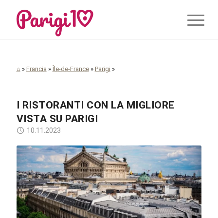
⌂
»
Francia
»
Île-de-France
»
Parigi
»
I RISTORANTI CON LA MIGLIORE
VISTA SU PARIGI
10.11.2023
Daphne Be Frenchie / Unsplash