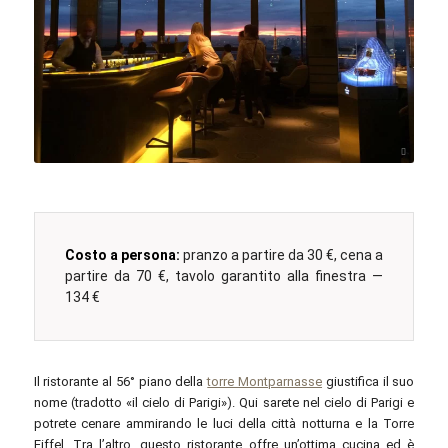
Doc Searls / commons.wikimedia.org / CC BY 2.0
Costo a persona:
pranzo a partire da 30 €, cena a
partire da 70 €, tavolo garantito alla finestra —
134 €
Il ristorante al 56° piano della
torre Montparnasse
giustifica il suo
nome (tradotto «il cielo di Parigi»). Qui sarete nel cielo di Parigi e
potrete cenare ammirando le luci della città notturna e la Torre
Eiffel. Tra l’altro, questo ristorante offre un’ottima cucina ed è