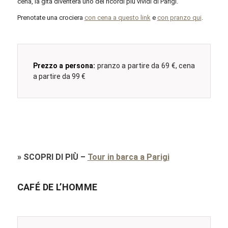
cena, la gita diventerà uno dei ricordi più vividi di Parigi.
Prenotate una crociera
con cena a questo link
e
con pranzo qui
.
Prezzo a persona:
pranzo a partire da 69 €, cena
a partire da 99 €
»
SCOPRI DI PIÙ
–
Tour in barca a Parigi
CAFÉ DE L’HOMME