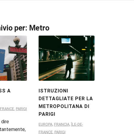
ivio per:
Metro
SS A
ISTRUZIONI
DETTAGLIATE PER LA
METROPOLITANA DI
E-FRANCE
,
PARIGI
PARIGI
 dire
EUROPA
,
FRANCIA
,
ÎLE-DE-
stantemente,
FRANCE
,
PARIGI