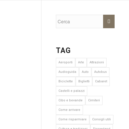
TAG
Aeroporti
Arte
Attrazioni
Audioguida
Auto
Autobus
Biciclette
Biglietti
Cabaret
Castelli e palazzi
Cibo e bevande
Cimiteri
Come arrivare
Come risparmiare
Consigli utili
Cultura e tradizioni
Disneyland