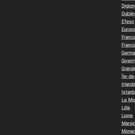
Digion
Dublin
Efeso
Europ
Franci
Franci
Germa
Givern
Grand
Île-de
Irland
Istanb
Le Mo
Lilla
Lione
Marsig
Mona