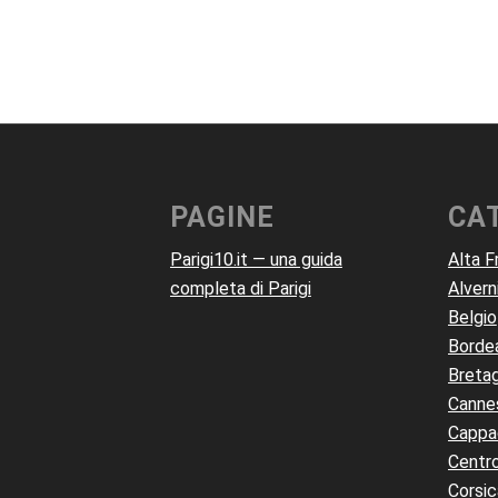
PAGINE
CA
Parigi10.it — una guida
Alta F
completa di Parigi
Alvern
Belgio
Borde
Breta
Canne
Cappa
Centro
Corsic