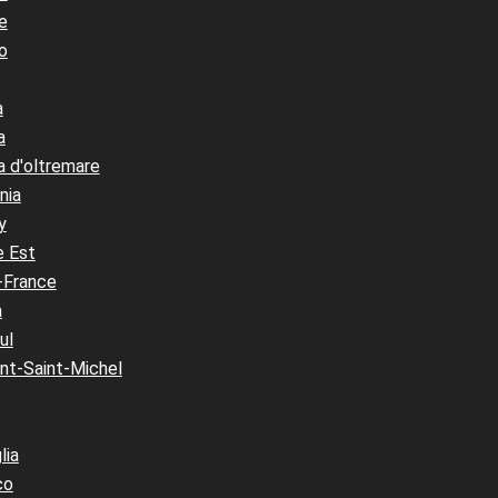
e
o
a
a
a d'oltremare
nia
y
e Est
-France
a
ul
nt-Saint-Michel
lia
co