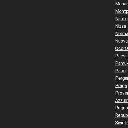
Mona
Montpe
Nante
Nizza
Norma
Nuova 
Occita
Paesi 
Pamuk
Parigi
Perg
Praga
Prove
Azzurr
Regno
Repub
Sivigli