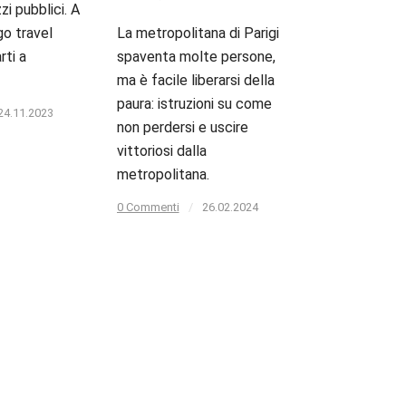
i pubblici. A
go travel
La metropolitana di Parigi
rti a
spaventa molte persone,
ma è facile liberarsi della
paura: istruzioni su come
24.11.2023
non perdersi e uscire
vittoriosi dalla
metropolitana.
0 Commenti
/
26.02.2024