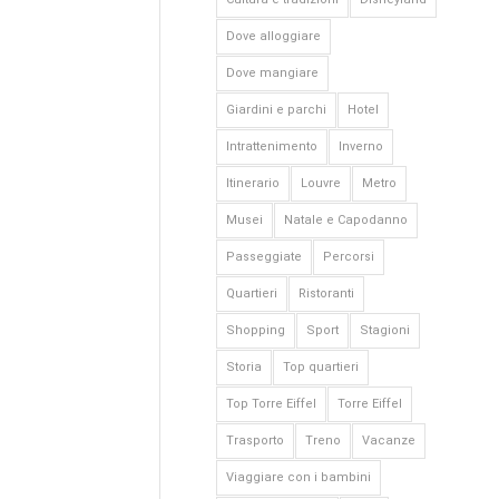
Dove alloggiare
Dove mangiare
Giardini e parchi
Hotel
Intrattenimento
Inverno
Itinerario
Louvre
Metro
Musei
Natale e Capodanno
Passeggiate
Percorsi
Quartieri
Ristoranti
Shopping
Sport
Stagioni
Storia
Top quartieri
Top Torre Eiffel
Torre Eiffel
Trasporto
Treno
Vacanze
Viaggiare con i bambini