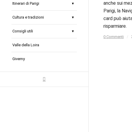
anche sui mezz
Itinerari di Parigi
Parigi, la Navi
Cultura e tradizioni
card può aiuta
risparmiare.
Consigli utili
0 Commenti
/
Valle della Loira
Giverny