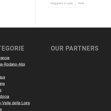
Viaggiare in auto
Viste
TEGORIE
OUR PARTNERS
rancia
ia-Rodano-Alpi
aux
gna
s
docia
-Valle della Loira
a