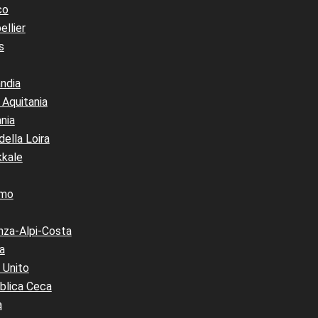
co
llier
s
ndia
Aquitania
nia
della Loira
kale
amo
nza-Alpi-Costa
a
 Unito
blica Ceca
a