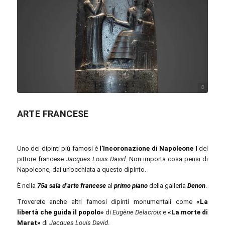
Rama / commons.wikimedia.org / CC BY-SA 3.0 FR
ARTE FRANCESE
Uno dei dipinti più famosi è
l’Incoronazione di Napoleone I
del
pittore francese
Jacques Louis David
. Non importa cosa pensi di
Napoleone, dai un’occhiata a questo dipinto.
È nella
75a sala d’arte francese
al
primo piano
della galleria
Denon
.
Troverete anche altri famosi dipinti monumentali come
«La
libertà che guida il popolo»
di
Eugène Delacroix
e
«La morte di
Marat»
di
Jacques Louis David
.