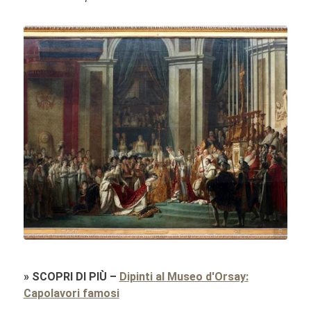
Sailko / commons.wikimedia.org / CC BY 3.0
»
SCOPRI DI PIÙ
–
Dipinti al Museo d'Orsay:
Capolavori famosi