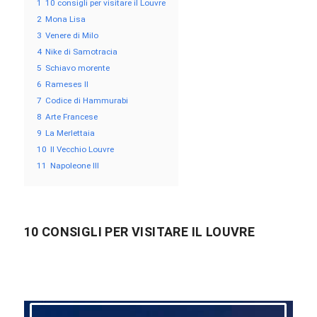
1
10 consigli per visitare il Louvre
2
Mona Lisa
3
Venere di Milo
4
Nike di Samotracia
5
Schiavo morente
6
Rameses II
7
Codice di Hammurabi
8
Arte Francese
9
La Merlettaia
10
Il Vecchio Louvre
11
Napoleone III
10 CONSIGLI PER VISITARE IL LOUVRE