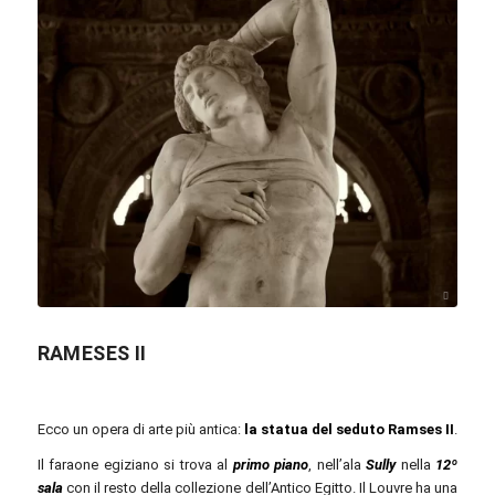
Jörg Bittner Unna / commons.wikimedia.org / CC BY-SA 3.0
RAMESES II
Ecco un opera di arte più antica:
la statua del seduto Ramses II
.
Il faraone egiziano si trova al
primo piano
, nell’ala
Sully
nella
12º
sala
con il resto della collezione dell’Antico Egitto. Il Louvre ha una