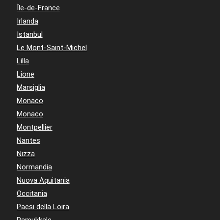
Île-de-France
Irlanda
Istanbul
Le Mont-Saint-Michel
Lilla
Lione
Marsiglia
Monaco
Monaco
Montpellier
Nantes
Nizza
Normandia
Nuova Aquitania
Occitania
Paesi della Loira
Pamukkale