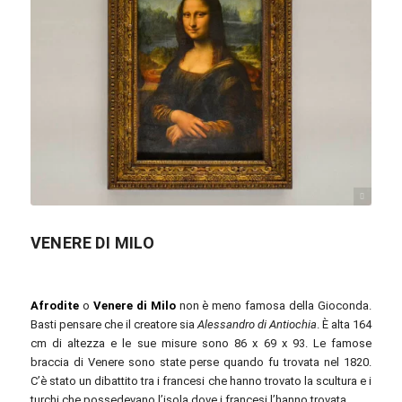
Cheng-en Cheng / commons.wikimedia.org / CC BY-SA 2.0
VENERE DI MILO
Afrodite
o
Venere di Milo
non è meno famosa della Gioconda.
Basti pensare che il creatore sia
Alessandro di Antiochia
. È alta 164
cm di altezza e le sue misure sono 86 x 69 x 93. Le famose
braccia di Venere sono state perse quando fu trovata nel 1820.
C’è stato un dibattito tra i francesi che hanno trovato la scultura e i
turchi che possedevano l’isola dove i francesi l’hanno trovata.