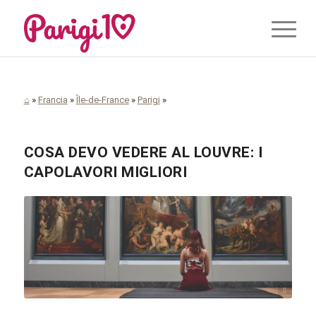
⌂
»
Francia
»
Île-de-France
»
Parigi
»
COSA DEVO VEDERE AL LOUVRE: I
CAPOLAVORI MIGLIORI
pixabay.com / СС0