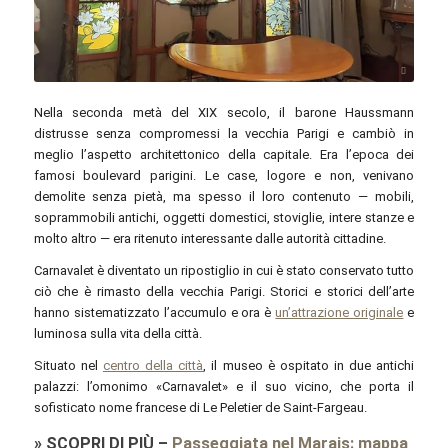
© parigi10.it
Nella seconda metà del XIX secolo, il barone Haussmann
distrusse senza compromessi la vecchia Parigi e cambiò in
meglio l’aspetto architettonico della capitale. Era l’epoca dei
famosi boulevard parigini. Le case, logore e non, venivano
demolite senza pietà, ma spesso il loro contenuto — mobili,
soprammobili antichi, oggetti domestici, stoviglie, intere stanze e
molto altro — era ritenuto interessante dalle autorità cittadine.
Carnavalet è diventato un ripostiglio in cui è stato conservato tutto
ciò che è rimasto della vecchia Parigi. Storici e storici dell’arte
hanno sistematizzato l’accumulo e ora è
un’attrazione originale
e
luminosa sulla vita della città.
Situato nel
centro della città
, il museo è ospitato in due antichi
palazzi: l’omonimo «Carnavalet» e il suo vicino, che porta il
sofisticato nome francese di Le Peletier de Saint-Fargeau.
»
SCOPRI DI PIÙ
–
Passeggiata nel Marais: mappa