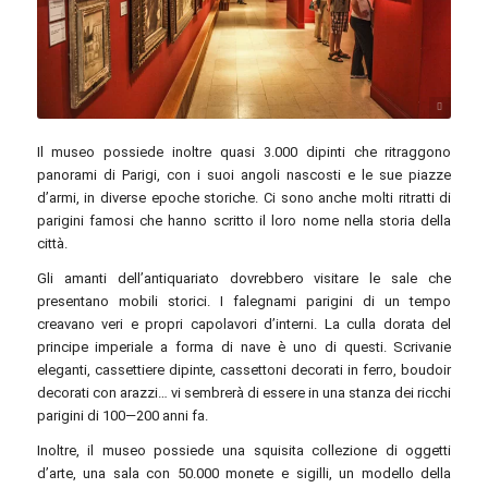
Shadowgate / flickr.com / CC BY 2.0
Il museo possiede inoltre quasi 3.000 dipinti che ritraggono
panorami di Parigi, con i suoi angoli nascosti e le sue piazze
d’armi, in diverse epoche storiche. Ci sono anche molti ritratti di
parigini famosi che hanno scritto il loro nome nella storia della
città.
Gli amanti dell’antiquariato dovrebbero visitare le sale che
presentano mobili storici. I falegnami parigini di un tempo
creavano veri e propri capolavori d’interni. La culla dorata del
principe imperiale a forma di nave è uno di questi. Scrivanie
eleganti, cassettiere dipinte, cassettoni decorati in ferro, boudoir
decorati con arazzi… vi sembrerà di essere in una stanza dei ricchi
parigini di 100—200 anni fa.
Inoltre, il museo possiede una squisita collezione di oggetti
d’arte, una sala con 50.000 monete e sigilli, un modello della