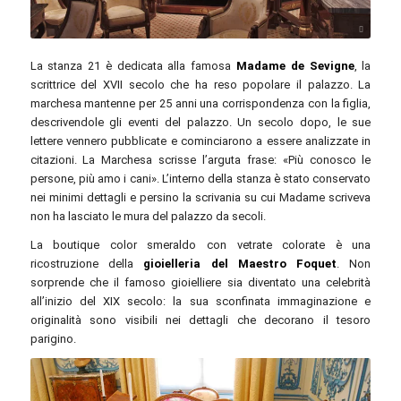
Beatriz Mendes / flickr.com / CC BY 2.0
La stanza 21 è dedicata alla famosa
Madame de Sevigne
, la
scrittrice del XVII secolo che ha reso popolare il palazzo. La
marchesa mantenne per 25 anni una corrispondenza con la figlia,
descrivendole gli eventi del palazzo. Un secolo dopo, le sue
lettere vennero pubblicate e cominciarono a essere analizzate in
citazioni. La Marchesa scrisse l’arguta frase: «Più conosco le
persone, più amo i cani». L’interno della stanza è stato conservato
nei minimi dettagli e persino la scrivania su cui Madame scriveva
non ha lasciato le mura del palazzo da secoli.
La boutique color smeraldo con vetrate colorate è una
ricostruzione della
gioielleria del Maestro Foquet
. Non
sorprende che il famoso gioielliere sia diventato una celebrità
all’inizio del XIX secolo: la sua sconfinata immaginazione e
originalità sono visibili nei dettagli che decorano il tesoro
parigino.