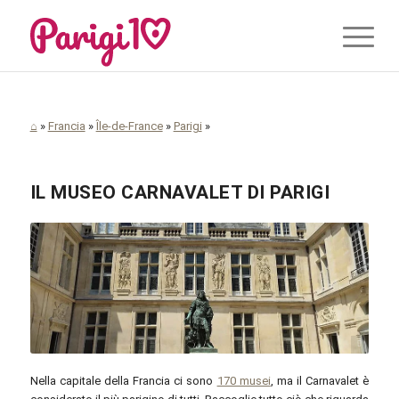
⌂
»
Francia
»
Île-de-France
»
Parigi
»
IL MUSEO CARNAVALET DI PARIGI
© parigi10.it
Nella capitale della Francia ci sono
170 musei
, ma il Carnavalet è