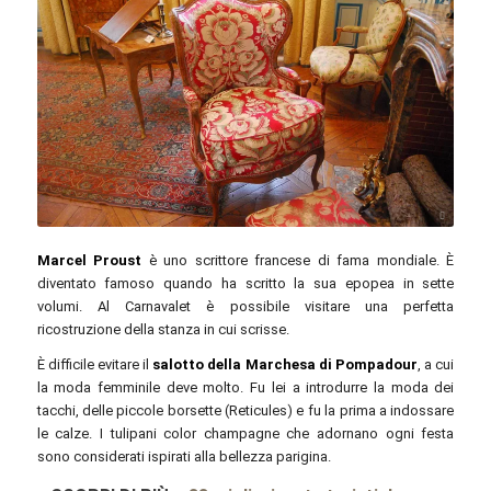
Kimble Young / flickr.com / CC BY-SA 2.0
Marcel Proust
è uno scrittore francese di fama mondiale. È
diventato famoso quando ha scritto la sua epopea in sette
volumi. Al Carnavalet è possibile visitare una perfetta
ricostruzione della stanza in cui scrisse.
È difficile evitare il
salotto della Marchesa di Pompadour
, a cui
la moda femminile deve molto. Fu lei a introdurre la moda dei
tacchi, delle piccole borsette (Reticules) e fu la prima a indossare
le calze. I tulipani color champagne che adornano ogni festa
sono considerati ispirati alla bellezza parigina.