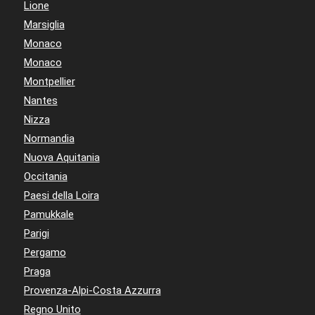
Lione
Marsiglia
Monaco
Monaco
Montpellier
Nantes
Nizza
Normandia
Nuova Aquitania
Occitania
Paesi della Loira
Pamukkale
Parigi
Pergamo
Praga
Provenza-Alpi-Costa Azzurra
Regno Unito