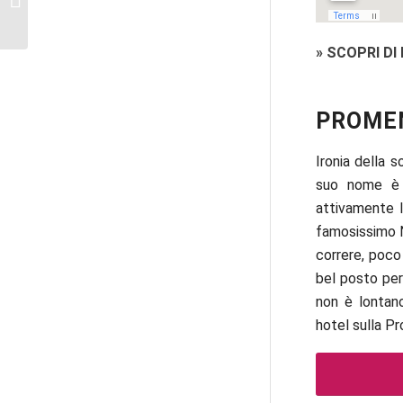
Nizza
»
SCOPRI DI 
PROMEN
Ironia della s
suo nome è s
attivamente 
famosissimo Ne
correre, poco 
bel posto per 
non è lontano
hotel sulla P