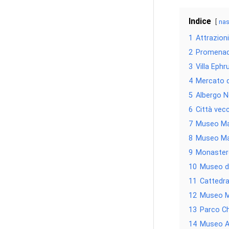
Indice
na
1
Attrazion
2
Promenad
3
Villa Ephr
4
Mercato de
5
Albergo 
6
Città vec
7
Museo Ma
8
Museo Ma
9
Monastero
10
Museo di
11
Cattedra
12
Museo 
13
Parco C
14
Museo A