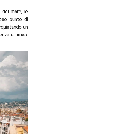
 del mare, le
ioso punto di
cquistando un
enza e arrivo.