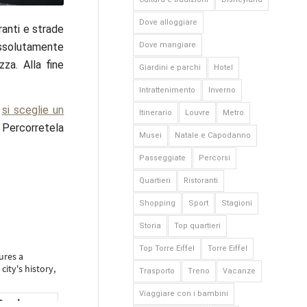
Dove alloggiare
ranti e strade
Dove mangiare
assolutamente
zza. Alla fine
Giardini e parchi
Hotel
Intrattenimento
Inverno
e
si sceglie un
Itinerario
Louvre
Metro
. Percorretela
Musei
Natale e Capodanno
Passeggiate
Percorsi
Quartieri
Ristoranti
Shopping
Sport
Stagioni
Storia
Top quartieri
Top Torre Eiffel
Torre Eiffel
Trasporto
Treno
Vacanze
Viaggiare con i bambini