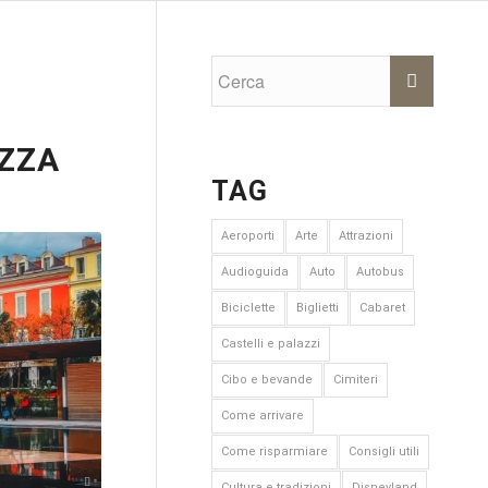
IZZA
TAG
Aeroporti
Arte
Attrazioni
Audioguida
Auto
Autobus
Biciclette
Biglietti
Cabaret
Castelli e palazzi
Cibo e bevande
Cimiteri
Come arrivare
Come risparmiare
Consigli utili
Pixabay
Cultura e tradizioni
Disneyland