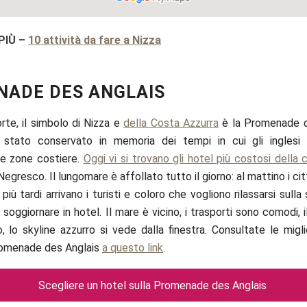
PIÙ
–
10 attività da fare a Nizza
ADE DES ANGLAIS
orte, il simbolo di Nizza e
della Costa Azzurra
è la Promenade de
tato conservato in memoria dei tempi in cui gli inglesi 
le zone costiere.
Oggi vi si trovano gli hotel più costosi della c
gresco. Il lungomare è affollato tutto il giorno: al mattino i cit
più tardi arrivano i turisti e coloro che vogliono rilassarsi sulla
soggiornare in hotel. Il mare è vicino, i trasporti sono comodi, i
, lo skyline azzurro si vede dalla finestra. Consultate le migli
romenade des Anglais
a questo link
.
Scegliere un hotel sulla Promenade des Anglais