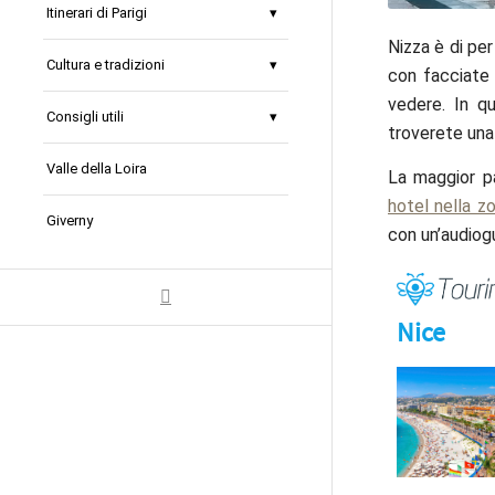
Itinerari di Parigi
Nizza è di pe
Cultura e tradizioni
con facciate
vedere. In qu
Consigli utili
troverete una 
Valle della Loira
La maggior pa
hotel nella z
Giverny
con un’audiog