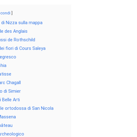
scondi
i di Nizza sulla mappa
e des Anglais
ussi de Rothschild
i fiori di Cours Saleya
Negresco
chia
tisse
rc Chagall
 di Simier
 Belle Arti
le ortodossa di San Nicola
Massena
hâteau
rcheologico