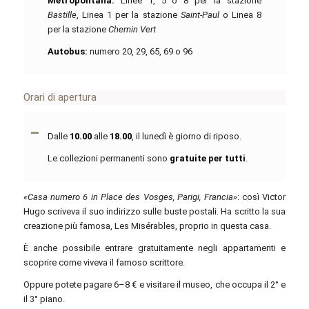
Metropolitana:
Linee 1, 5 o 8 per la stazione
Bastille
, Linea 1 per la stazione
Saint-Paul
o Linea 8
per la stazione
Chemin Vert
Autobus:
numero 20, 29, 65, 69 o 96
Orari di apertura
Dalle
10.00
alle
18.00
, il lunedì è giorno di riposo.
Le collezioni permanenti sono
gratuite per tutti
.
«Casa numero 6 in Place des Vosges, Parigi, Francia»
: così Victor
Hugo scriveva il suo indirizzo sulle buste postali. Ha scritto la sua
creazione più famosa, Les Misérables, proprio in questa casa.
È anche possibile entrare gratuitamente negli appartamenti e
scoprire come viveva il famoso scrittore.
Oppure potete pagare 6–8 € e visitare il museo, che occupa il 2° e
il 3° piano.