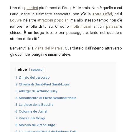
Uno dei
quartieri
più famosi di Parigi è il Marais. Non è quello a cui
Parigi viene inizialmente associata: non c’è la
Torre Eiffel
, né il
Louvre
, né altre
attrazioni popolari
, ma allo stesso tempo non c’è
rumore né folla di turisti. Ci sono
molti musei
, antichi
palazzi
e
chiese. È un luogo ideale per passeggiate lente nel quartiere
storico della città.
Benvenuti alla
visita del Marais
! Guardatelo dall’interno attraverso
gli occhi dei parigini e innamoratevi.
Indice
nascondi
1
L’inizio del percorso
2
Chiesa di Saint-Paul Saint-Louis
3
Albergo di Béthune-Sully
4
Monumento di Pierre Beaumarchais
5
La place de la Bastille
6
Colonne de Juillet
7
Piazza dei Vosgi
8
Maison de Victor Hugo
9
Il giardino dell’Hotel de Bethune-Sully