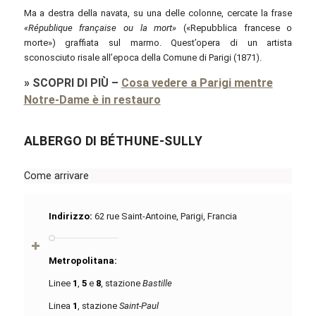
Ma a destra della navata, su una delle colonne, cercate la frase
«République française ou la mort»
(«Repubblica francese o
morte») graffiata sul marmo. Quest’opera di un artista
sconosciuto risale all’epoca della Comune di Parigi (1871).
»
SCOPRI DI PIÙ
–
Cosa vedere a Parigi mentre
Notre-Dame è in restauro
ALBERGO DI BÉTHUNE-SULLY
Come arrivare
Indirizzo:
62 rue Saint-Antoine, Parigi, Francia
Metropolitana:
Linee
1
,
5
e
8
, stazione
Bastille
Linea
1
, stazione
Saint-Paul