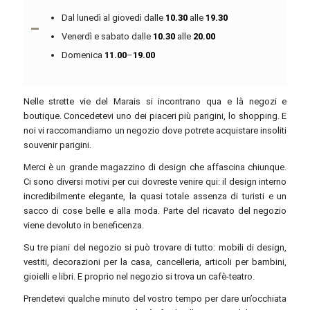
Dal lunedì al giovedì dalle
10.30
alle
19.30
Venerdì e sabato dalle
10.30
alle
20.00
Domenica
11.00
–
19.00
Nelle strette vie del Marais si incontrano qua e là negozi e
boutique. Concedetevi uno dei piaceri più parigini, lo shopping. E
noi vi raccomandiamo un negozio dove potrete acquistare insoliti
souvenir parigini.
Merci è un grande magazzino di design che affascina chiunque.
Ci sono diversi motivi per cui dovreste venire qui: il design interno
incredibilmente elegante, la quasi totale assenza di turisti e un
sacco di cose belle e alla moda. Parte del ricavato del negozio
viene devoluto in beneficenza.
Su tre piani del negozio si può trovare di tutto: mobili di design,
vestiti, decorazioni per la casa, cancelleria, articoli per bambini,
gioielli e libri. E proprio nel negozio si trova un cafè-teatro.
Prendetevi qualche minuto del vostro tempo per dare un’occhiata