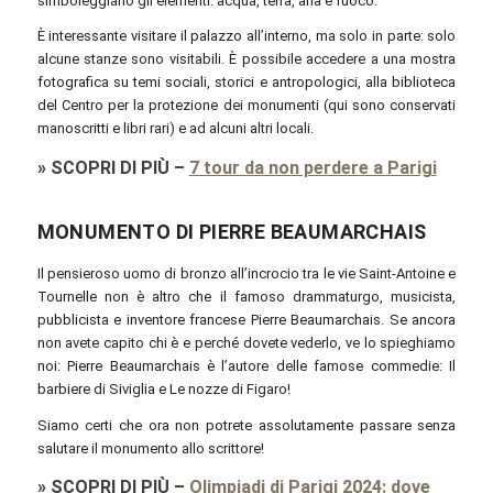
simboleggiano gli elementi: acqua, terra, aria e fuoco.
È interessante visitare il palazzo all’interno, ma solo in parte: solo
alcune stanze sono visitabili. È possibile accedere a una mostra
fotografica su temi sociali, storici e antropologici, alla biblioteca
del Centro per la protezione dei monumenti (qui sono conservati
manoscritti e libri rari) e ad alcuni altri locali.
»
SCOPRI DI PIÙ
–
7 tour da non perdere a Parigi
MONUMENTO DI PIERRE BEAUMARCHAIS
Il pensieroso uomo di bronzo all’incrocio tra le vie Saint-Antoine e
Tournelle non è altro che il famoso drammaturgo, musicista,
pubblicista e inventore francese Pierre Beaumarchais. Se ancora
non avete capito chi è e perché dovete vederlo, ve lo spieghiamo
noi: Pierre Beaumarchais è l’autore delle famose commedie: Il
barbiere di Siviglia e Le nozze di Figaro!
Siamo certi che ora non potrete assolutamente passare senza
salutare il monumento allo scrittore!
»
SCOPRI DI PIÙ
–
Olimpiadi di Parigi 2024: dove