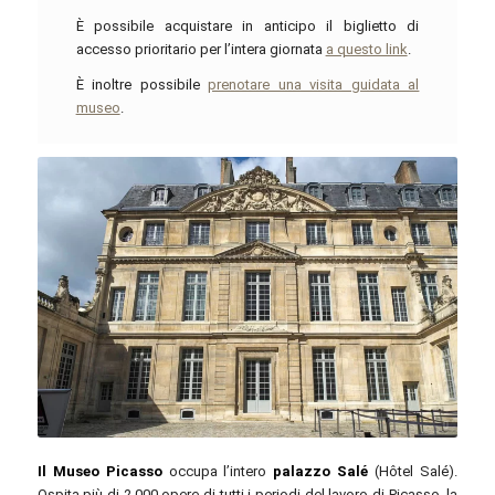
È possibile acquistare in anticipo il biglietto di
accesso prioritario per l’intera giornata
a questo link
.
È inoltre possibile
prenotare una visita guidata al
museo
.
GFreihalter / commons.wikimedia.org / CC BY-SA 3.0
Il Museo Picasso
occupa l’intero
palazzo Salé
(Hôtel Salé).
Ospita più di 2.000 opere di tutti i periodi del lavoro di Picasso, la