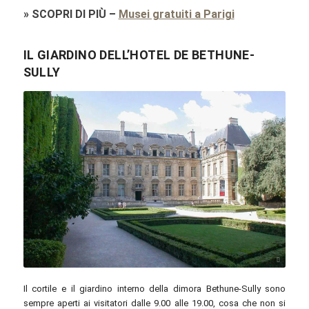
»
SCOPRI DI PIÙ
–
Musei gratuiti a Parigi
IL GIARDINO DELL’HOTEL DE BETHUNE-
SULLY
 (WT-shared) Riggwelter at wts wikivoyage / commons.wikimedia.org / CC BY-SA 4.0
Il cortile e il giardino interno della dimora Bethune-Sully sono
sempre aperti ai visitatori dalle 9.00 alle 19.00, cosa che non si