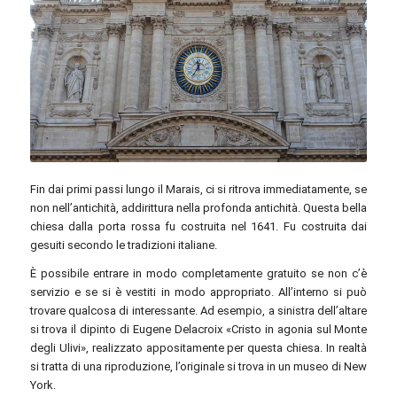
Guilhem Vellut / commons.wikimedia.org / CC BY 2.0
Fin dai primi passi lungo il Marais, ci si ritrova immediatamente, se
non nell’antichità, addirittura nella profonda antichità. Questa bella
chiesa dalla porta rossa fu costruita nel 1641. Fu costruita dai
gesuiti secondo le tradizioni italiane.
È possibile entrare in modo completamente gratuito se non c’è
servizio e se si è vestiti in modo appropriato. All’interno si può
trovare qualcosa di interessante. Ad esempio, a sinistra dell’altare
si trova il dipinto di Eugene Delacroix «Cristo in agonia sul Monte
degli Ulivi», realizzato appositamente per questa chiesa. In realtà
si tratta di una riproduzione, l’originale si trova in un museo di New
York.