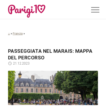
⌂
»
Francia
»
PASSEGGIATA NEL MARAIS: MAPPA
DEL PERCORSO
21.12.2023
R Boed / flickr.com / CC BY 2.0