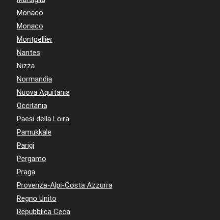
Monaco
Monaco
Montpellier
Nantes
Nizza
Normandia
Nuova Aquitania
Occitania
Paesi della Loira
Pamukkale
Parigi
Pergamo
Praga
Provenza-Alpi-Costa Azzurra
Regno Unito
Repubblica Ceca