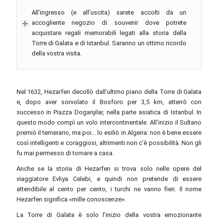
All’ingresso (e all’uscita) sarete accolti da un
accogliente negozio di souvenir dove potrete
acquistare regali memorabili legati alla storia della
Torre di Galata e di Istanbul. Saranno un ottimo ricordo
della vostra visita.
Nel 1632, Hezarfen decollò dall’ultimo piano della Torre di Galata
e, dopo aver sorvolato il Bosforo per 3,5 km, atterrò con
successo in Piazza Doganjilar, nella parte asiatica di Istanbul. In
questo modo compì un volo intercontinentale. All’inizio il Sultano
premiò il temerario, ma poi… lo esiliò in Algeria: non è bene essere
così intelligenti e coraggiosi, altrimenti non c’è possibilità. Non gli
fu mai permesso di tornare a casa.
Anche se la storia di Hezarfen si trova solo nelle opere del
viaggiatore Evliya Celebi, e quindi non pretende di essere
attendibile al cento per cento, i turchi ne vanno fieri. Il nome
Hezarfen significa «mille conoscenze».
La Torre di Galata è solo l’inizio della vostra emozionante