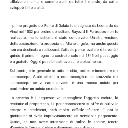
affluivano marinai e commercianti da tutto il mondo, da cui si
sviluppò l’intera città.
Il primo progetto del Ponte di Galata fu disegnato da Leonardo da
Vinci nel 1502 per ordine del sultano Bayezid II. Purtroppo non fu
realizzato, ma lo schema è stato conservato. Un’altra versione
della costruzione fu proposta da Michelangelo, ma anche questa
non era destinata a realizzarsi. L’attuale ponte levatoio è in realtà il
quinto: il primo in legno fu costruito solo nel 1845 e il passaggio
era gratuito. Oggi è possibile attraversarlo a piacimento.
Sul ponte, e in generale in tutta la città, potreste incontrare dei
lustrascarpe. State attenti a non raccogliere la spazzola del
lustrascarpe se vi cade davanti: è una mossa astuta per
confondere un turista credulone.
Lo schema è il seguente: voi raccogliete l’oggetto caduto, lo
restituite al proprietario, lui per riconoscenza si offre di pulirvi le
scarpe e, credetemi, sarà molto difficile rifiutare. E poi la
gratitudine si rivela improvvisamente un servizio a pagamento.
Quindi, se non avete intenzione di pulirvi le scarpe, tenete
d’occhio la Torre di Galata e dirigetevi verso di essa.