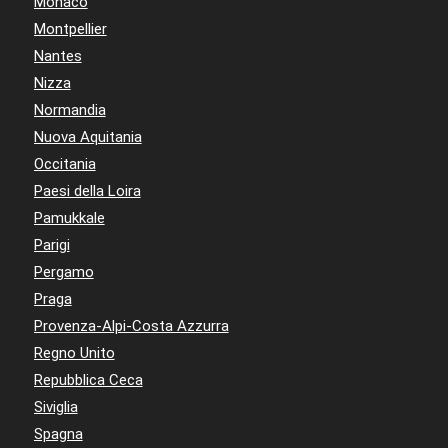
Monaco
Montpellier
Nantes
Nizza
Normandia
Nuova Aquitania
Occitania
Paesi della Loira
Pamukkale
Parigi
Pergamo
Praga
Provenza-Alpi-Costa Azzurra
Regno Unito
Repubblica Ceca
Siviglia
Spagna