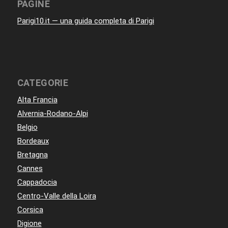
PAGINE
Parigi10.it — una guida completa di Parigi
CATEGORIE
Alta Francia
Alvernia-Rodano-Alpi
Belgio
Bordeaux
Bretagna
Cannes
Cappadocia
Centro-Valle della Loira
Corsica
Digione