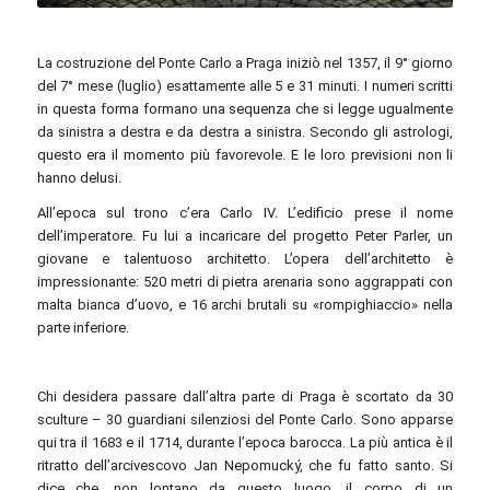
La costruzione del Ponte Carlo a Praga iniziò nel 1357, il 9° giorno
del 7° mese (luglio) esattamente alle 5 e 31 minuti. I numeri scritti
in questa forma formano una sequenza che si legge ugualmente
da sinistra a destra e da destra a sinistra. Secondo gli astrologi,
questo era il momento più favorevole. E le loro previsioni non li
hanno delusi.
All’epoca sul trono c’era Carlo IV. L’edificio prese il nome
dell’imperatore. Fu lui a incaricare del progetto Peter Parler, un
giovane e talentuoso architetto. L’opera dell’architetto è
impressionante: 520 metri di pietra arenaria sono aggrappati con
malta bianca d’uovo, e 16 archi brutali su «rompighiaccio» nella
parte inferiore.
Chi desidera passare dall’altra parte di Praga è scortato da 30
sculture – 30 guardiani silenziosi del Ponte Carlo. Sono apparse
qui tra il 1683 e il 1714, durante l’epoca barocca. La più antica è il
ritratto dell’arcivescovo Jan Nepomucký, che fu fatto santo. Si
dice che, non lontano da questo luogo, il corpo di un