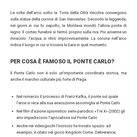
Le volte dell’arco sotto la Torre della Città Vecchia convergono
sulla statua della corona di San Venceslao. Secondo la leggenda,
nei giorni in cui fu sepolto, la Moldava inondò l’allora ponte di
legno. Il corteo funebre si fermò proprio sulla riva. Poi avvenne un
miracolo: l’acqua si ritirò improvvisamente. La corona nell’arco
indica il luogo in cui si trovava la bara in quel momento.
PER COSA È FAMOSO IL PONTE CARLO?
Il Ponte Carlo non è solo un’importante coordinata storica, ma
anche il marchio culturale più forte di Praga.
Nel romanzo Il processo di Franz Kafka, il ponte sul quale
l’eroe si reca alla sua esecuzione assomiglia al Ponte Carlo
Nel film d’azione spionistico semi-parodico «Tre X» (2002) gli
eroi impediscono l’apocalisse sul Ponte Carlo
Anche nei videogiochi l’incrocio ha trovato spazio: ad
esempio, è citato nel gioco Kingdom Come: Deliverance,