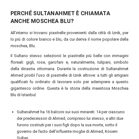
PERCHÉ SULTANAHMET È CHIAMATA
ANCHE MOSCHEA BLU?
All’interno si trovano piastrelle provenienti dalla città di Iznik, per
lo più di colore bianco e blu, da cui deriva il nome popolare della
moschea, Blu.
Il Sultano stesso selezionò le piastrelle più belle con immagini
floreali: gigli, rose, garofani e, naturalmente, tulipani, simbolo
della dinastia ottomana. Durante la costruzione di Sultanahmet
Ahmed proibì l’uso di piastrelle di Iznik altrove: a tutti gli artigiani
qualificati fu ordinato di lavorare solo per adempiere a questo
gigantesco ordine. Questa è la storia della maestosa Moschea
Blu di Istanbul.
Sultanahmet ha 16 balconi sui suoi minareti: 14 per ciascuno
dei predecessori di Ahmed, compreso lui stesso, e altri due
furono costruiti per i suoi figli dopo la sua morte, sotto il
governo de facto dell’influente moglie di Ahmed, Kösem
Sultan