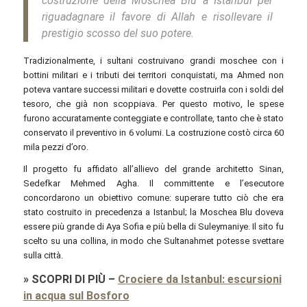
costruzione della Moschea Blu a Istanbul per
riguadagnare il favore di Allah e risollevare il
prestigio scosso del suo potere.
Tradizionalmente, i sultani costruivano grandi moschee con i
bottini militari e i tributi dei territori conquistati, ma Ahmed non
poteva vantare successi militari e dovette costruirla con i soldi del
tesoro, che già non scoppiava. Per questo motivo, le spese
furono accuratamente conteggiate e controllate, tanto che è stato
conservato il preventivo in 6 volumi. La costruzione costò circa 60
mila pezzi d’oro.
Il progetto fu affidato all’allievo del grande architetto Sinan,
Sedefkar Mehmed Agha. Il committente e l’esecutore
concordarono un obiettivo comune: superare tutto ciò che era
stato costruito in precedenza a Istanbul; la Moschea Blu doveva
essere più grande di Aya Sofia e più bella di Suleymaniye. Il sito fu
scelto su una collina, in modo che Sultanahmet potesse svettare
sulla città.
»
SCOPRI DI PIÙ
–
Crociere da Istanbul: escursioni
in acqua sul Bosforo