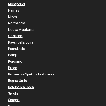
Montpellier
Nantes
Nizza
Normandia
Nuova Aquitania
Occitania
Paesi della Loira
Pamukkale
Parigi
Pergamo
Praga
Provenza-Alpi-Costa Azzurra
Regno Unito
Repubblica Ceca
Siviglia
Spagna