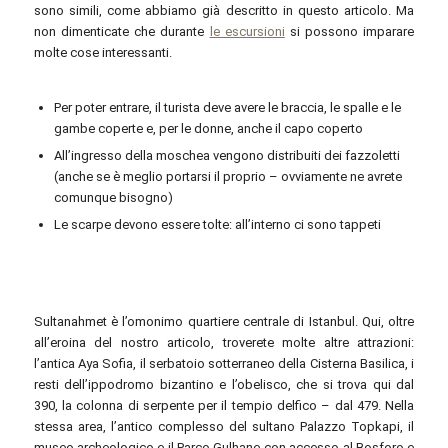
sono simili, come abbiamo già descritto in questo articolo. Ma
non dimenticate che durante
le escursioni
si possono imparare
molte cose interessanti.
Per poter entrare, il turista deve avere le braccia, le spalle e le
gambe coperte e, per le donne, anche il capo coperto
All’ingresso della moschea vengono distribuiti dei fazzoletti
(anche se è meglio portarsi il proprio – ovviamente ne avrete
comunque bisogno)
Le scarpe devono essere tolte: all’interno ci sono tappeti
Sultanahmet è l’omonimo quartiere centrale di Istanbul. Qui, oltre
all’eroina del nostro articolo, troverete molte altre attrazioni:
l’antica Aya Sofia, il serbatoio sotterraneo della Cisterna Basilica, i
resti dell’ippodromo bizantino e l’obelisco, che si trova qui dal
390, la colonna di serpente per il tempio delfico – dal 479. Nella
stessa area, l’antico complesso del sultano Palazzo Topkapi, il
museo archeologico e il Parco Gulhane con accesso al Bosforo e