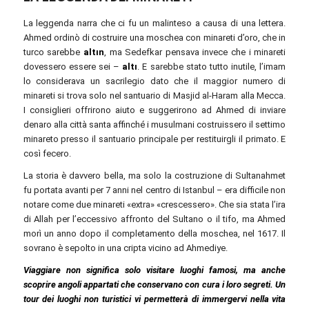
La leggenda narra che ci fu un malinteso a causa di una lettera.
Ahmed ordinò di costruire una moschea con minareti d’oro, che in
turco sarebbe
altın
, ma Sedefkar pensava invece che i minareti
dovessero essere sei –
altı
. E sarebbe stato tutto inutile, l’imam
lo considerava un sacrilegio dato che il maggior numero di
minareti si trova solo nel santuario di Masjid al-Haram alla Mecca.
I consiglieri offrirono aiuto e suggerirono ad Ahmed di inviare
denaro alla città santa affinché i musulmani costruissero il settimo
minareto presso il santuario principale per restituirgli il primato. E
così fecero.
La storia è davvero bella, ma solo la costruzione di Sultanahmet
fu portata avanti per 7 anni nel centro di Istanbul – era difficile non
notare come due minareti «extra» «crescessero». Che sia stata l’ira
di Allah per l’eccessivo affronto del Sultano o il tifo, ma Ahmed
morì un anno dopo il completamento della moschea, nel 1617. Il
sovrano è sepolto in una cripta vicino ad Ahmediye.
Viaggiare non significa solo visitare luoghi famosi, ma anche
scoprire angoli appartati che conservano con cura i loro segreti. Un
tour dei luoghi non turistici vi permetterà di immergervi nella vita