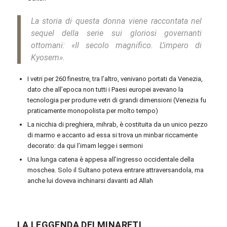
La storia di questa donna viene raccontata nel
sequel della serie sui gloriosi governanti
ottomani: «Il secolo magnifico. L’impero di
Kyosem»‎.
I vetri per 260 finestre, tra l’altro, venivano portati da Venezia,
dato che all’epoca non tutti i Paesi europei avevano la
tecnologia per produrre vetri di grandi dimensioni (Venezia fu
praticamente monopolista per molto tempo)
La nicchia di preghiera, mihrab, è costituita da un unico pezzo
di marmo e accanto ad essa si trova un minbar riccamente
decorato: da qui l’imam legge i sermoni
Una lunga catena è appesa all’ingresso occidentale della
moschea. Solo il Sultano poteva entrare attraversandola, ma
anche lui doveva inchinarsi davanti ad Allah
LA LEGGENDA DEI MINARETI